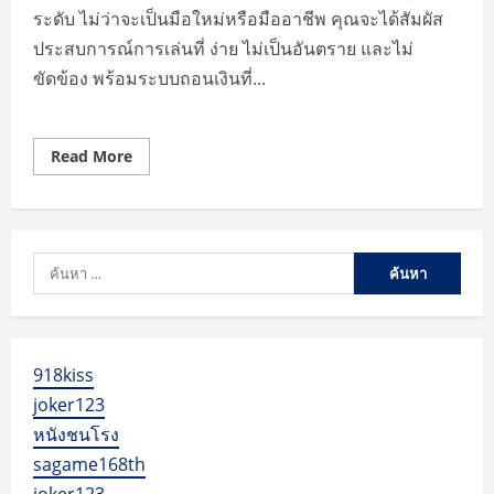
คา
ระดับ ไม่ว่าจะเป็นมือใหม่หรือมืออาชีพ คุณจะได้สัมผัส
ร่า
สล็อต168
ประสบการณ์การเล่นที่ ง่าย ไม่เป็นอันตราย และไม่
ซื้อ
ฟรีส
ขัดข้อง พร้อมระบบถอนเงินที่...
ปิน
ฟรี
Top
95
by
Read
Read More
Alisa
more
about
Pgslot168
รับ
ทุน
ฟรี
ทันที
ค้นหา
100
สำหรับ:
บาท
Top
66
by
Shona
Tangtem168.shop
918kiss
มี
ใบรับ
joker123
รอง
หนังชนโรง
ปลอดภัย
ไว้ใจ
sagame168th
ได้
ไม่