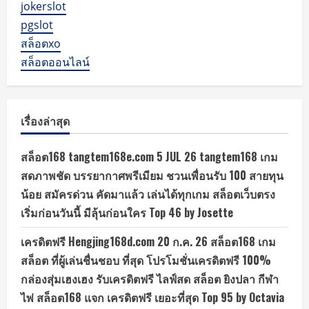
jokerslot
pgslot
สล็อตxo
สล็อตออนไลน์
เรื่องล่าสุด
สล็อต168 tangtem168e.com 5 JUL 26 tangtem168 เกม
สดภาพชัด บรรยากาศพรีเมียม ชวนเพื่อนรับ 100 สายทุน
น้อย สมัครด่วน คัดมาแล้ว เล่นได้ทุกเกม สล็อตเว็บตรง
เริ่มก่อนวันนี้ มีลุ้นก่อนใคร Top 46 by Josette
เครดิตฟรี Hengjing168d.com 20 ก.ค. 26 สล็อต168 เกม
สล็อต ที่ผู้เล่นชื่นชอบ ที่สุด โปรโมชั่นเครดิตฟรี 100%
กล่องสุ่มเฮงเฮง รับเครดิตฟรี ไลฟ์สด สล็อต ยิงปลา กีฬา
ไพ่ สล็อต168 แจก เครดิตฟรี เยอะที่สุด Top 95 by Octavia