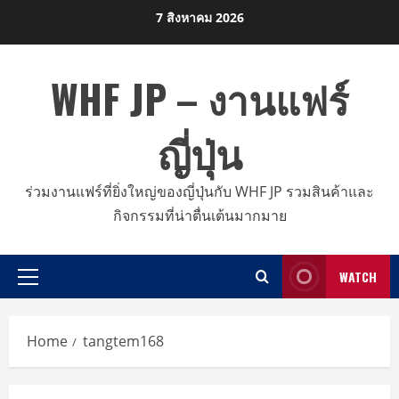
Skip
7 สิงหาคม 2026
to
content
WHF JP – งานแฟร์
ญี่ปุ่น
ร่วมงานแฟร์ที่ยิ่งใหญ่ของญี่ปุ่นกับ WHF JP รวมสินค้าและ
กิจกรรมที่น่าตื่นเต้นมากมาย
WATCH
Primary
Menu
Home
tangtem168