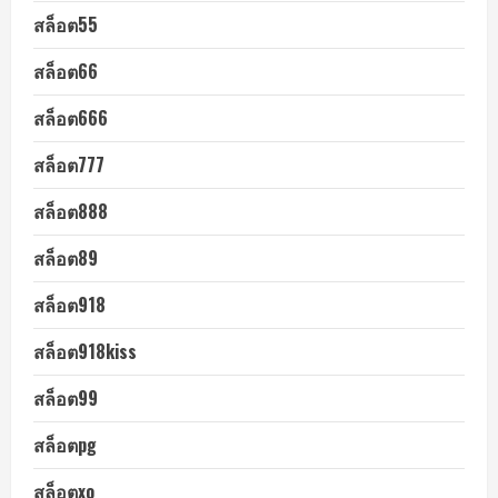
สล็อต55
สล็อต66
สล็อต666
สล็อต777
สล็อต888
สล็อต89
สล็อต918
สล็อต918kiss
สล็อต99
สล็อตpg
สล็อตxo