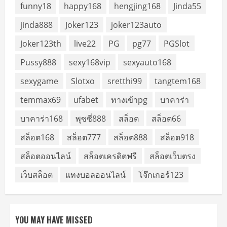
funny18
happy168
hengjing168
Jinda55
jinda888
Joker123
joker123auto
Joker123th
live22
PG
pg77
PGSlot
Pussy888
sexy168vip
sexyauto168
sexygame
Slotxo
sretthi99
tangtem168
temmax69
ufabet
ทางเข้าpg
บาคาร่า
บาคาร่า168
พุซซี่888
สล็อต
สล็อต66
สล็อต168
สล็อต777
สล็อต888
สล็อต918
สล็อตออนไลน์
สล็อตเครดิตฟรี
สล็อตเว็บตรง
เว็บสล็อต
แทงบอลออนไลน์
โจ๊กเกอร์123
YOU MAY HAVE MISSED