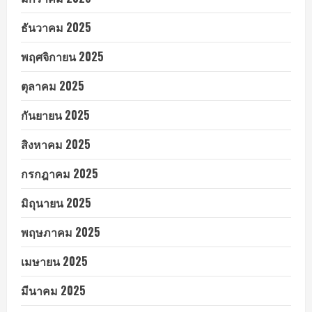
ธันวาคม 2025
พฤศจิกายน 2025
ตุลาคม 2025
กันยายน 2025
สิงหาคม 2025
กรกฎาคม 2025
มิถุนายน 2025
พฤษภาคม 2025
เมษายน 2025
มีนาคม 2025