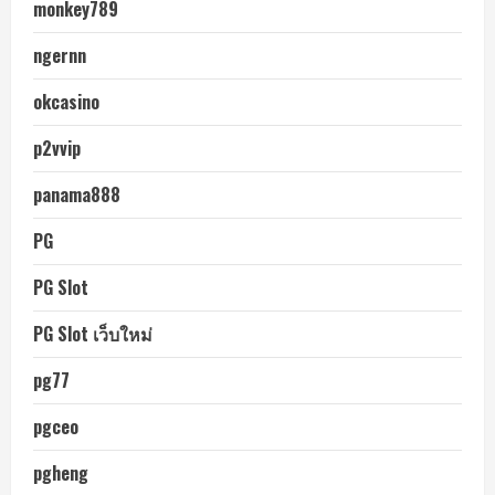
monkey789
ngernn
okcasino
p2vvip
panama888
PG
PG Slot
PG Slot เว็บใหม่
pg77
pgceo
pgheng