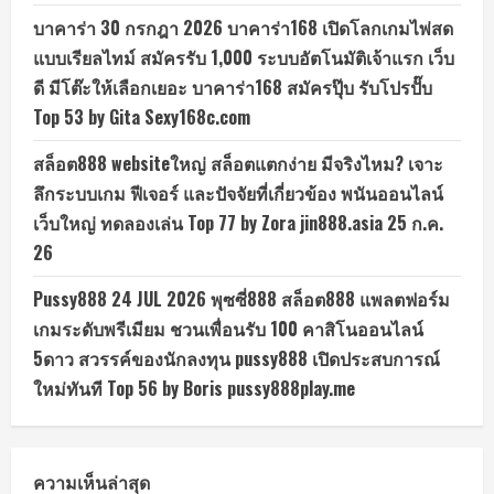
บาคาร่า 30 กรกฎา 2026 บาคาร่า168 เปิดโลกเกมไพ่สด
แบบเรียลไทม์ สมัครรับ 1,000 ระบบอัตโนมัติเจ้าแรก เว็บ
ดี มีโต๊ะให้เลือกเยอะ บาคาร่า168 สมัครปุ๊บ รับโปรปั๊บ
Top 53 by Gita Sexy168c.com
สล็อต888 websiteใหญ่ สล็อตแตกง่าย มีจริงไหม? เจาะ
ลึกระบบเกม ฟีเจอร์ และปัจจัยที่เกี่ยวข้อง พนันออนไลน์
เว็บใหญ่ ทดลองเล่น Top 77 by Zora jin888.asia 25 ก.ค.
26
Pussy888 24 JUL 2026 พุซซี่888 สล็อต888 แพลตฟอร์ม
เกมระดับพรีเมียม ชวนเพื่อนรับ 100 คาสิโนออนไลน์
5ดาว สวรรค์ของนักลงทุน pussy888 เปิดประสบการณ์
ใหม่ทันที Top 56 by Boris pussy888play.me
ความเห็นล่าสุด