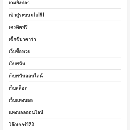
เกมยิงปลา
เข้าสู่ระบบ ufa191
เครดิตฟรี
เซ็กซี่บาคาร่า
เว็บซื้อหวย
เว็บพนัน
เว็บพนันออนไลน์
เว็บสล็อต
เว็บแทงบอล
แทงบอลออนไลน์
โจ๊กเกอร์123