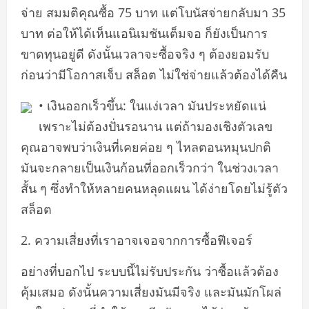
จ่าย สมมติคุณซื้อ 75 บาท แต่โบนัสจ่ายกลับมา 35
บาท ต่อให้ได้เห็นแอนิเมชันเต็มจอ ก็ยังเป็นการ
ขาดทุนอยู่ดี ดังนั้นเวลาจะซื้อจริง ๆ ต้องยอมรับ
ก่อนว่ามีโอกาสเจ็บ สล็อต ไม่ใช่จ่ายแล้วต้องได้คืน
• เงินออกเร็วขึ้น: ในแง่เวลา มันประหยัดแน่
เพราะไม่ต้องปั่นรอนาน แต่ถ้ามองเชิงตัวเลข
คุณอาจพบว่าเงินที่เคยค่อย ๆ ไหลตอนหมุนปกติ
มันจะกลายเป็นเงินก้อนที่ออกเร็วกว่า ในช่วงเวลา
สั้น ๆ ซึ่งทำให้หลายคนหลุดแผน ได้ง่ายโดยไม่รู้ตัว
สล็อต
2. ความเสี่ยงที่เราอาจเจอจากการซื้อฟีเจอร์
อย่างที่บอกไป ระบบนี้ไม่รับประกัน ว่าซื้อแล้วต้อง
คุ้มเสมอ ดังนั้นความเสี่ยงมันมีจริง และมันมักโผล่