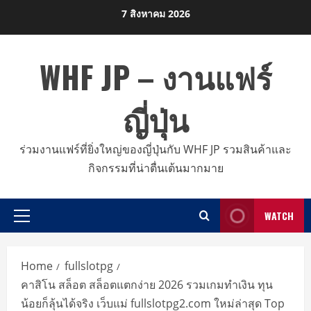
Skip
7 สิงหาคม 2026
to
content
WHF JP – งานแฟร์
ญี่ปุ่น
ร่วมงานแฟร์ที่ยิ่งใหญ่ของญี่ปุ่นกับ WHF JP รวมสินค้าและ
กิจกรรมที่น่าตื่นเต้นมากมาย
WATCH
Primary
Menu
Home
fullslotpg
คาสิโน สล็อต สล็อตแตกง่าย 2026 รวมเกมทำเงิน ทุน
น้อยก็ลุ้นได้จริง เว็บแม่ fullslotpg2.com ใหม่ล่าสุด Top