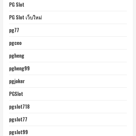
PG Slot
PG Slot เว็บใหม่
pg77
pgceo
pgheng
pgheng99
pgjoker
PGSlot
pgslot718
pgslot77
pgslot99