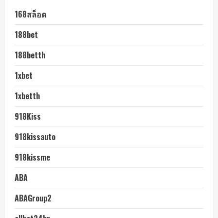
168สล็อต
188bet
188betth
1xbet
1xbetth
918Kiss
918kissauto
918kissme
ABA
ABAGroup2