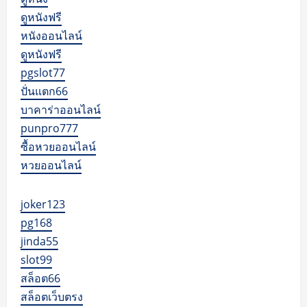
ดูหนังฟรี
หนังออนไลน์
ดูหนังฟรี
pgslot77
ปั่นแตก66
บาคาร่าออนไลน์
punpro777
ซื้อหวยออนไลน์
หวยออนไลน์
joker123
pg168
jinda55
slot99
สล็อต66
สล็อตเว็บตรง