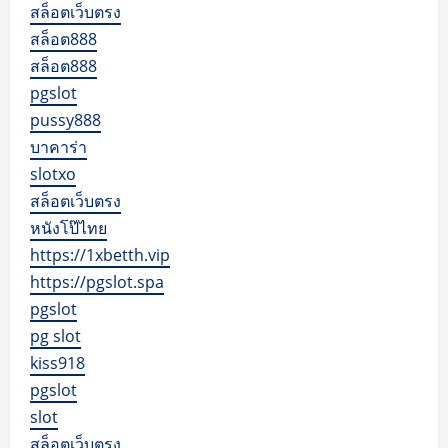
สล็อตเว็บตรง
สล็อต888
สล็อต888
pgslot
pussy888
บาคาร่า
slotxo
สล็อตเว็บตรง
หนังโป๊ไทย
https://1xbetth.vip
https://pgslot.spa
pgslot
pg slot
kiss918
pgslot
slot
สล็อตเว็บตรง