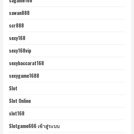
sagame168
sawan888
scr888
sexy168
sexy168vip
sexybaccarat168
sexygame1688
Slot
Slot Online
slot168
Slotgame666 เข้าสู่ระบบ