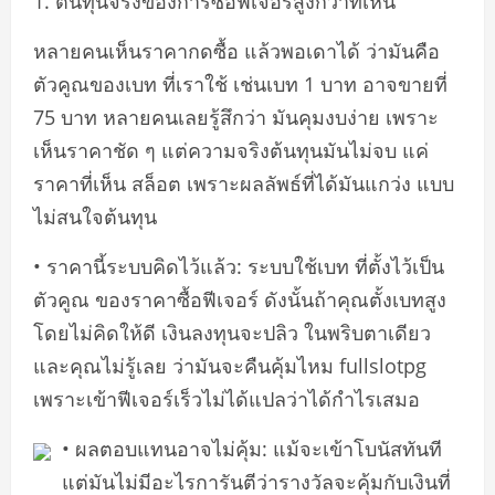
1. ต้นทุนจริงของการซื้อฟีเจอร์สูงกว่าที่เห็น
หลายคนเห็นราคากดซื้อ แล้วพอเดาได้ ว่ามันคือ
ตัวคูณของเบท ที่เราใช้ เช่นเบท 1 บาท อาจขายที่
75 บาท หลายคนเลยรู้สึกว่า มันคุมงบง่าย เพราะ
เห็นราคาชัด ๆ แต่ความจริงต้นทุนมันไม่จบ แค่
ราคาที่เห็น สล็อต เพราะผลลัพธ์ที่ได้มันแกว่ง แบบ
ไม่สนใจต้นทุน
• ราคานี้ระบบคิดไว้แล้ว: ระบบใช้เบท ที่ตั้งไว้เป็น
ตัวคูณ ของราคาซื้อฟีเจอร์ ดังนั้นถ้าคุณตั้งเบทสูง
โดยไม่คิดให้ดี เงินลงทุนจะปลิว ในพริบตาเดียว
และคุณไม่รู้เลย ว่ามันจะคืนคุ้มไหม fullslotpg
เพราะเข้าฟีเจอร์เร็วไม่ได้แปลว่าได้กำไรเสมอ
• ผลตอบแทนอาจไม่คุ้ม: แม้จะเข้าโบนัสทันที
แต่มันไม่มีอะไรการันตีว่ารางวัลจะคุ้มกับเงินที่